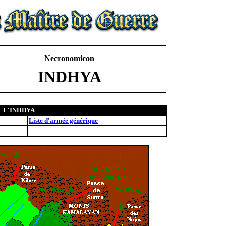
Necronomicon
INDHYA
L'INHDYA
Liste d'armée générique
.