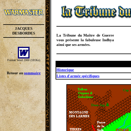
JACQUES
DESBORDES
La Tribune du Maître de Guerre
vous présente la fabuleuse Indhya
ainsi que ses armées.
Format Word 2000 (181Ko)
Historique
Retour au
sommaire
Listes d'armée spécifiques