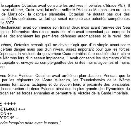
le capitaine Octasius avait consulté les archives impériales d'Idrade P9.7. Il
l avait affirmé, Craix avait lui-même sollicité l'Adeptus Mechanicum au sujet
de Martslock, la capitale planétaire. Octasius ne doutait pas que des
acilité les opérations. Un fait qui serait remonté aux autorités compétentes
ilia 80F2.
s Mechanicum avait commencé son travail deux mois avant l'arrivée des Sea
rigines Nécrontyrs des ruines mais elle n'en avait cependant pas compris la
uilles déclenchèrent les premières défenses automatisées et le réveil des
énos, Octasius pensait qu'il ne devait s'agir que d'un simple avant-poste
n certain danger mais pas d'un niveau assez important pour que les forces
 Cependant la veulerie du gouverneur Craix semblait être doublée d'une claire
s Nécrons lors d'un assaut implacable, il avait conservé les régiments d'élite
a capitale et envoyé au compte-gouttes des unités moins aguerries et moins
ons.
 avec
Selos Aviricus, Octasius avait arrêté un plan d'action. Pendant que le
 par les régiments de l'Astra Militarum, les Thunderhawks de la IVème
sieurs formations tactiques et du soutien lourd à proximité des principales
if la destruction de deux Pylones ainsi que la plus grande des Pyramides du
organiser les forces ennemies et permettre la victoire de la Garde Impériale.
 ++++
ETA-866J +++
RON
++
ECRONS
+
endre lorsqu'on traite avec le xenos."