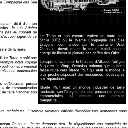
ème Compagnie des Sea
perium,
dit-il d'un ton
asius.
Je suis Adahm
ons pas au courant de
Le Triton et son escorte étaient en route pour
 d'accueil digne de ce
Strilia 80F2 où la IVème Compagnie des Sea
Dragons, commandée par le capitaine Usiel
Octasius, devait mener le corps expéditionnaire
este de la main.
chargé de libérer la planète des griffes des Orks.
il.
Le Triton a subi une
Lorsqu'une avarie sur le Croiseur d'Attaque l'obligea
terrompre notre voyage
à quitter le Warp, Octasisu ordonna que la flotte
xpéditionnaire impérial
fasse route vers Idrade P9.7 qui était le
monde le
allations industrielles
plus proche disposant des ressources nécessaires
aux réparations
.
s qu'Octasius puisse
Idrade P9.7 était un monde industriel de taille
 flux de communication
modeste, son l'éloignement des principales routes
nt de faire flancher son
commerciales lui assurait une certaine
tranquillité...
es techniques. Il semble vraiment difficile d'accéder vos demandes sans
uveau Octasius.
Je ne demande rien. Je réquisitionne vos capacités de