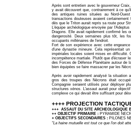
Après sont entretien avec le gouverneur Craix, 
y avait découvert que, contrairement à ce qu'i
des antiques ruines situées au Nord-Ouest 
transactions douteuses avaient certainement f
dès que le Triton aurait repris sa route pour
Str
L'équipe archéologique envoyée par l'Adeptu
Dragons. Elle avait rapidement confirmé les o
dangerosité. Deux semaines plus tôt, les fo
occupants millénaires de l'endroit.
Fort de son expérience avec cette engeance x
d'une dynastie mineure. Cela représentait u
impériales locales soient mises en difficulté.
incompétence martiale. Plutôt que d'écraser le
des Forces de Défense Planétaire autour de l
bien équipées se faire massacrer par les Nécr
Après avoir rapidement analysé la situation
gros des troupes des Nécrons était occupé
Compagnie seraient utilisés pour déployer plu
structures xénos. L'assaut aurait pour object
complexe ce qui devait être suffisant pour dés
++++ PROJECTION TACTIQUE
+++ ASSAUT DU SITE ARCHEOLOGIQUE B
++ OBJECTIF PRIMAIRE :
PYRAMIDE NEC
+ OBJECTIFS SECONDAIRES :
PILONES N
"La haine mutuelle est tout ce que l'on doit att