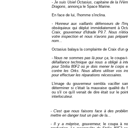
-
Je suis Usiel Octasius, capitaine de la IV
P9.7
Dragons
, annonça le Space Marine.
En face de lui, l'homme s'inclina.
-
Honneur aux vaillants défenseurs de l'Im
obséquieux qui déplut immédiatement à Oct
Craix, gouverneur d'Idrade P9.7. Nous n'éti
votre inspection et nous n'avons pas préparé
nom...
Octasius balaya la complainte de Craix d'un g
-
Nous ne sommes pas là pour ça
, le coupa-t-
défaillance technique qui nous a obligé à in
pour Strilia 80F2 où je dois mener le corps e
contre les Orks. Nous allons utiliser vos inst
pour effectuer les réparations nécessaires.
L'image du gouverneur sembla vaciller san
déterminer si c'était la mauvaise qualité du
ou s'il ce qu'il venait de dire était sur le poi
interlocuteur.
-
C'est que nous faisons face à des problèm
mettre en danger tout un pan de la...
-
Il y a méprise, gouverneur,
le coupa à no