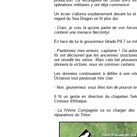
production. La reconquête de Strilia 80F2 est
opérations militaires y ont déjà commencé.
Un écran s'alluma soudainement devant lui et 
regard du Sea Dragon se fit plus dur.
-
Craix, je vois là qu'une partie de vos forc
contenir une menace Necrontyr.
En face de lui le gouverneur Idrade P9.7 se mit 
-
Pardonnez mes erreurs, capitaine ! J'ai auto
Ils ont découvert que les anciennes structures
ont réveillé les xénos. Mais cela fait plusieu
donnera la victoire, nous en sommes certains.
Les données continuaient à défiler à une vit
Octasius tout paraissait très clair.
-
Non, gouverneur, vous êtes loin de pouvoir r
Il fit un geste en direction du chapelain S
Croiseur d'Attaque.
-
La IVème Compagnie va se charger des Né
réparations du Triton.