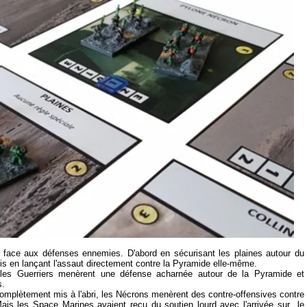
t face aux défenses ennemies. D'abord en sécurisant les plaines autour du
is en lançant l'assaut directement contre la Pyramide elle-même.
, les Guerriers menèrent une défense acharnée autour de la Pyramide et
s.
 complètement mis à l'abri, les Nécrons menèrent des contre-offensives contre
is les Space Marines avaient reçu du soutien lourd avec l'arrivée sur le