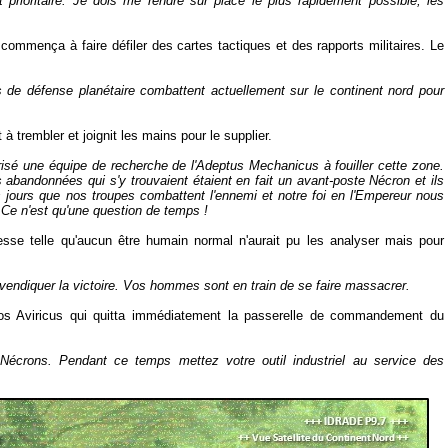
 prioritaire. Je dois me rendre sur place le plus rapidement possible, les
commença à faire défiler des cartes tactiques et des rapports militaires. Le
es de défense planétaire combattent actuellement sur le continent nord pour
à trembler et joignit les mains pour le supplier.
risé une équipe de recherche de l'Adeptus Mechanicus à fouiller cette zone.
 abandonnées qui s'y trouvaient étaient en fait un avant-poste Nécron et ils
rs jours que nos troupes combattent l'ennemi et notre foi en l'Empereur nous
 Ce n'est qu'une question de temps !
esse telle qu'aucun être humain normal n'aurait pu les analyser mais pour
evendiquer la victoire. Vos hommes sont en train de se faire massacrer.
elos Aviricus qui quitta immédiatement la passerelle de commandement du
crons. Pendant ce temps mettez votre outil industriel au service des