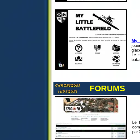
My L
joue
glac
Le s
bata
FORUMS
Le 
com
par 