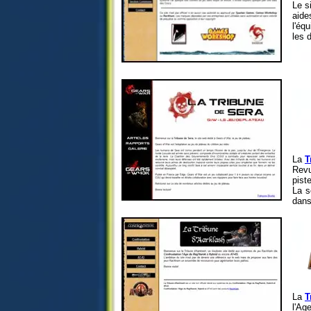
Le s
aide
l'éq
les 
La
T
Revu
pist
La s
dans
La
T
l'Ag