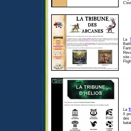
C'es
La
Batt
Fant
Revu
site
Flig
La
T
Il p
des 
batai