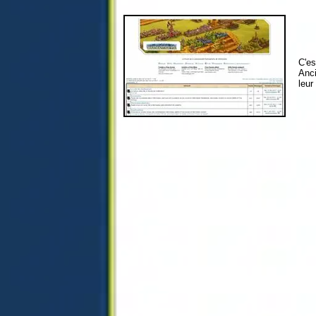
C'es
Anci
leu