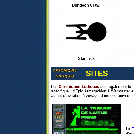
Dungeon Crawl
Star Trek
SITES
Les
Chroniques Ludiques
sont également le p
spécifique : d'Epic Armageddon à Warmaster e
autant d'invitation à voyager dans des univers 
La
T
d'Ad