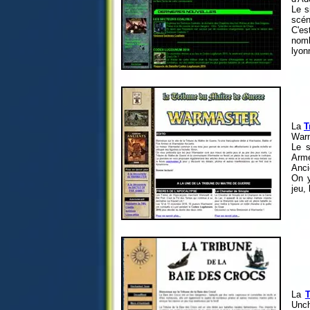
Le s
scén
C'es
nom
lyon
La
T
Warm
Le s
Armé
Anci
On y
jeu,
La
T
Unch