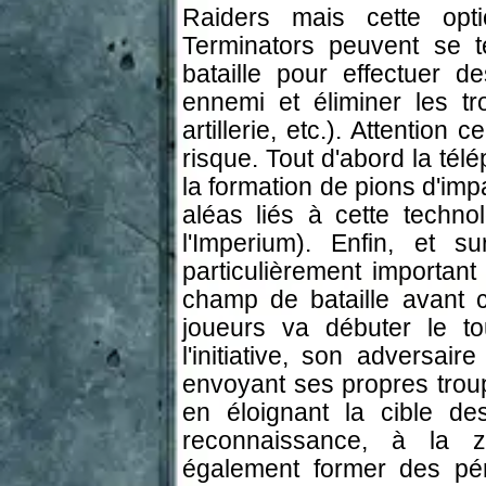
Raiders mais cette opt
Terminators peuvent se t
bataille pour effectuer d
ennemi et éliminer les tr
artillerie, etc.). Attentio
risque. Tout d'abord la tél
la formation de pions d'impa
aléas liés à cette techn
l'Imperium). Enfin, et su
particulièrement important 
champ de bataille avant 
joueurs va débuter le tou
l'initiative, son adversai
envoyant ses propres trou
en éloignant la cible de
reconnaissance, à la 
également former des péri